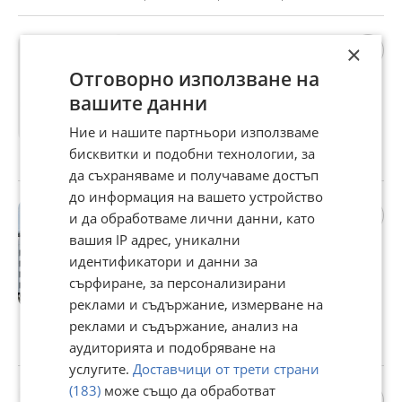
Продава 3-СТАЕН, гр.
×
Пловдив, Кършияка
Отговорно използване на
96 500 €
вашите данни
188 737,60 лв
Ние и нашите партньори използваме
Цената е с включен ДДС
бисквитки и подобни технологии, за
гр. Пловдив, Кършияка, вчера
да съхраняваме и получаваме достъп
до информация на вашето устройство
Продава 3-СТАЕН, гр.
и да обработваме лични данни, като
Пловдив, Христо
вашия IP адрес, уникални
Смирненски
идентификатори и данни за
166 400 €
сърфиране, за персонализирани
325 450,11 лв
реклами и съдържание, измерване на
Цената е с включен ДДС
реклами и съдържание, анализ на
гр. Пловдив, Христо Смирненски, вчера
аудиторията и подобряване на
услугите.
Доставчици от трети страни
(183)
може също да обработват
Продава ПАРЦЕЛ, с.