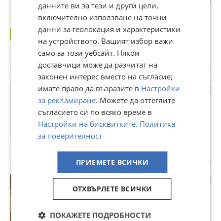
данните ви за тези и други цели,
Костиево, област Пловдив
36 108 €
включително използване на точни
данни за геолокация и характеристики
70 621,11 лв
на устройството. Вашият избор важи
Цената е с включен ДДС
само за този уебсайт. Някои
с. Костиево, Пловдив, вчера
доставчици може да разчитат на
законен интерес вместо на съгласие;
Продава МЕЗОНЕТ, гр.
имате право да възразите в
Настройки
Пловдив, Център
за рекламиране
. Можете да оттеглите
245 000 €
съгласието си по всяко време в
479 178,35 лв
Настройки на бисквитките
.
Политика
за поверителност
Цената е с включен ДДС
гр. Пловдив, Център, вчера
ПРИЕМЕТЕ ВСИЧКИ
Продава ОФИС, гр.
Пловдив, Кършияка
ОТХВЪРЛЕТЕ ВСИЧКИ
280 000 €
547 632,40 лв
ПОКАЖЕТЕ ПОДРОБНОСТИ