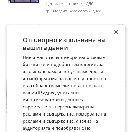
Цената е с включен ДДС
гр. Пловдив, Беломорски, днес
Продава 2-СТАЕН, гр.
×
Пловдив, Беломорски
Отговорно използване на
121 000 €
вашите данни
236 655,43 лв
Ние и нашите партньори използваме
Цената е с включен ДДС
бисквитки и подобни технологии, за
гр. Пловдив, Беломорски, днес
да съхраняваме и получаваме достъп
до информация на вашето устройство
Продава 2-СТАЕН, гр.
и да обработваме лични данни, като
Пловдив, Въстанически
вашия IP адрес, уникални
117 000 €
идентификатори и данни за
228 832,11 лв
сърфиране, за персонализирани
Цената е с включен ДДС
реклами и съдържание, измерване на
гр. Пловдив, Въстанически, днес
реклами и съдържание, анализ на
аудиторията и подобряване на