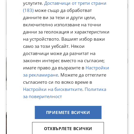
услугите.
Доставчици от трети страни
Продава 2-СТАЕН, гр.
Пловдив, Въстанически
(183)
може също да обработват
126 000 €
данните ви за тези и други цели,
включително използване на точни
246 434,58 лв
данни за геолокация и характеристики
Цената е с включен ДДС
на устройството. Вашият избор важи
гр. Пловдив, Въстанически, днес
само за този уебсайт. Някои
доставчици може да разчитат на
Продава 2-СТАЕН, гр.
законен интерес вместо на съгласие;
Пловдив, Кършияка
имате право да възразите в
Настройки
131 010 €
за рекламиране
. Можете да оттеглите
256 233,29 лв
съгласието си по всяко време в
Настройки на бисквитките
.
Политика
Не се начислява ДДС
за поверителност
гр. Пловдив, Кършияка, днес
ПРИЕМЕТЕ ВСИЧКИ
Продава ЕТАЖ ОТ КЪЩА, гр.
Пловдив, Прослав
205 000 €
ОТХВЪРЛЕТЕ ВСИЧКИ