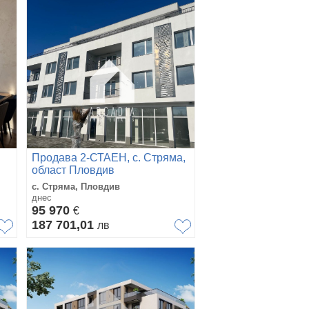
Продава 2-СТАЕН, с. Стряма,
област Пловдив
с. Стряма, Пловдив
днес
95 970
€
187 701,01
лв