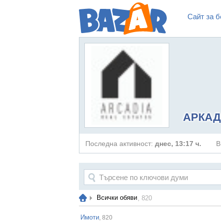
Сайт за б
АРКАД
Последна активност:
днес, 13:17 ч.
В
Всички обяви
, 820
Имоти
, 820