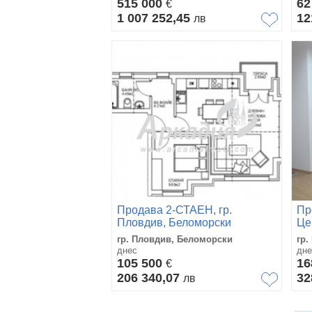
515 000
62
€
1 007 252,45
12
лв
Продава 2-СТАЕН, гр.
Пр
Пловдив, Беломорски
Це
гр. Пловдив, Беломорски
гр.
днес
дне
105 500
16
€
206 340,07
32
лв