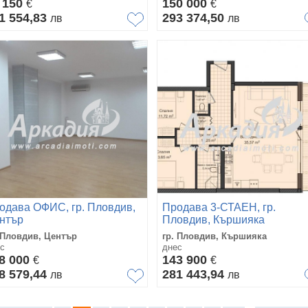
 150
150 000
€
€
1 554,83
293 374,50
лв
лв
одава ОФИС, гр. Пловдив,
Продава 3-СТАЕН, гр.
нтър
Пловдив, Кършияка
 Пловдив, Център
гр. Пловдив, Кършияка
с
днес
8 000
143 900
€
€
8 579,44
281 443,94
лв
лв