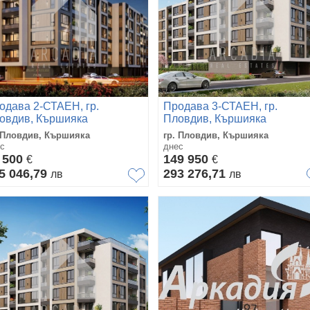
одава 2-СТАЕН, гр.
Продава 3-СТАЕН, гр.
овдив, Кършияка
Пловдив, Кършияка
 Пловдив, Кършияка
гр. Пловдив, Кършияка
с
днес
 500
149 950
€
€
5 046,79
293 276,71
лв
лв