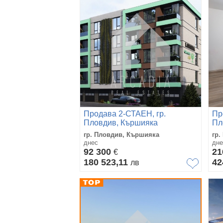
Продава 2-СТАЕН, гр.
Пр
Пловдив, Кършияка
Пл
гр. Пловдив, Кършияка
гр.
днес
дне
92 300
21
€
180 523,11
42
лв