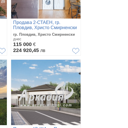
Продава 2-СТАЕН, гр.
Пловдив, Христо Смирненски
гр. Пловдив, Христо Смирненски
днес
115 000
€
224 920,45
лв