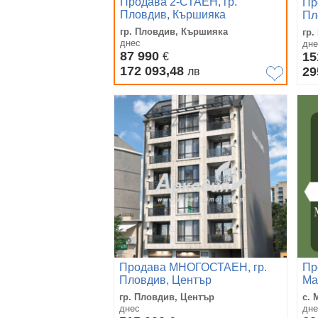
Продава 2-СТАЕН, гр.
Пр
Пловдив, Кършияка
Пл
гр. Пловдив, Кършияка
гр.
днес
дне
87 990
15
€
172 093,48
29
лв
Продава МНОГОСТАЕН, гр.
Пр
Пловдив, Център
Ма
гр. Пловдив, Център
с. 
днес
дне