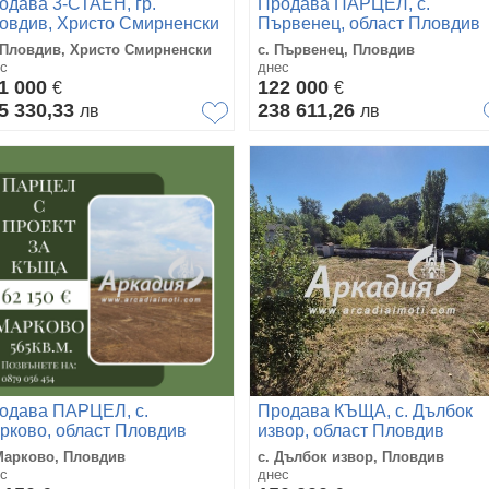
одава 3-СТАЕН, гр.
Продава ПАРЦЕЛ, с.
овдив, Христо Смирненски
Първенец, област Пловдив
 Пловдив, Христо Смирненски
с. Първенец, Пловдив
с
днес
1 000
122 000
€
€
5 330,33
238 611,26
лв
лв
одава ПАРЦЕЛ, с.
Продава КЪЩА, с. Дълбок
рково, област Пловдив
извор, област Пловдив
Марково, Пловдив
с. Дълбок извор, Пловдив
с
днес