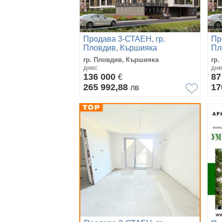
Продава 3-СТАЕН, гр.
Пр
Пловдив, Кършияка
Пл
гр. Пловдив, Кършияка
гр.
днес
дне
136 000
87
€
265 992,88
17
лв