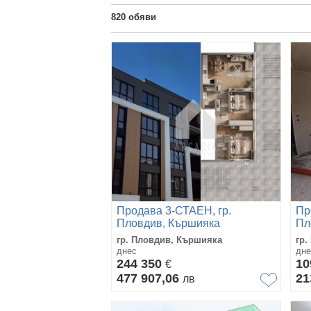
820
обяви
Продава 3-СТАЕН, гр.
Пр
Пловдив, Кършияка
Пл
гр. Пловдив, Кършияка
гр.
днес
дне
244 350
10
€
477 907,06
21
лв