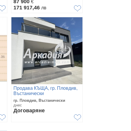
87 900
€
171 917,46
лв
Продава КЪЩА, гр. Пловдив,
Въстанически
гр. Пловдив, Въстанически
днес
Договаряне