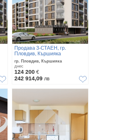
Продава 3-СТАЕН, гр.
Пловдив, Кършияка
гр. Пловдив, Кършияка
днес
124 200
€
242 914,09
лв