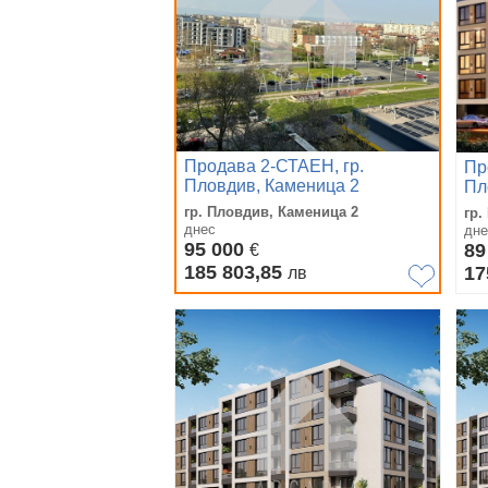
Продава 2-СТАЕН, гр.
Пр
Пловдив, Каменица 2
Пл
гр. Пловдив, Каменица 2
гр.
днес
дне
95 000
89
€
185 803,85
17
лв