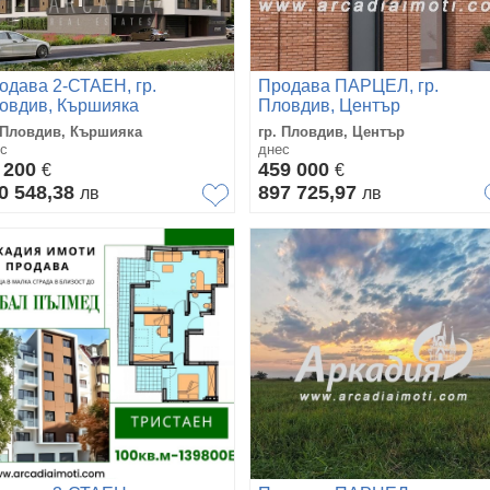
одава 2-СТАЕН, гр.
Продава ПАРЦЕЛ, гр.
овдив, Кършияка
Пловдив, Център
 Пловдив, Кършияка
гр. Пловдив, Център
с
днес
 200
459 000
€
€
0 548,38
897 725,97
лв
лв