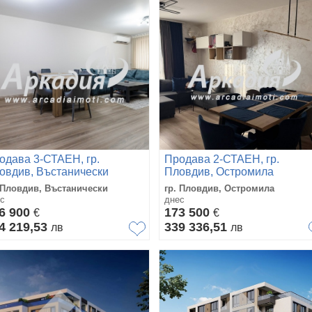
одава 3-СТАЕН, гр.
Продава 2-СТАЕН, гр.
овдив, Въстанически
Пловдив, Остромила
 Пловдив, Въстанически
гр. Пловдив, Остромила
с
днес
6 900
173 500
€
€
4 219,53
339 336,51
лв
лв