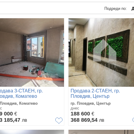
Подреди по:
Д
одава 3-СТАЕН, гр.
Продава 2-СТАЕН, гр.
овдив, Коматево
Пловдив, Център
 Пловдив, Коматево
гр. Пловдив, Център
с
днес
9 000
188 600
€
€
3 185,47
368 869,54
лв
лв